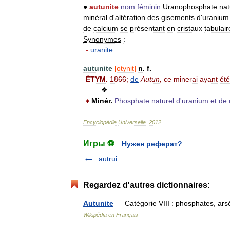
●
autunite
nom
féminin
Uranophosphate
nat
minéral
d
'
altération
des
gisements
d
'
uranium
de
calcium
se
présentant
en
cristaux
tabulair
Synonymes
:
-
uranite
autunite
[
otynit
]
n
.
f
.
ÉTYM
.
1866
;
de
Autun
,
ce
minerai
ayant
été
❖
♦
Minér
.
Phosphate
naturel
d
'
uranium
et
de
Encyclopédie
Universelle
.
2012
.
Игры ⚽
Нужен реферат?
autrui
Regardez d'autres dictionnaires:
Autunite
— Catégorie VIII : phosphates, ars
Wikipédia en Français