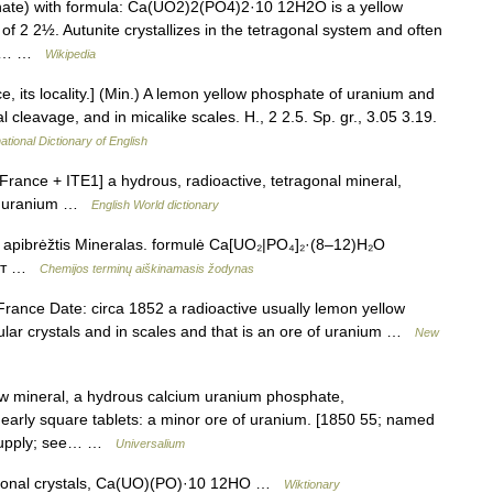
ate) with formula: Ca(UO2)2(PO4)2·10 12H2O is a yellow
of 2 2½. Autunite crystallizes in the tetragonal system and often
 the… …
Wikipedia
, its locality.] (Min.) A lemon yellow phosphate of uranium and
l cleavage, and in micalike scales. H., 2 2.5. Sp. gr., 3.05 3.19.
ational Dictionary of English
n France + ITE1] a hydrous, radioactive, tetragonal mineral,
of uranium …
English World dictionary
a apibrėžtis Mineralas. formulė Ca[UO₂|PO₄]₂·(8–12)H₂O
унит …
Chemijos terminų aiškinamasis žodynas
rance Date: circa 1852 a radioactive usually lemon yellow
ular crystals and in scales and that is an ore of uranium …
New
llow mineral, a hydrous calcium uranium phosphate,
arly square tablets: a minor ore of uranium. [1850 55; named
f supply; see… …
Universalium
ragonal crystals, Ca(UO)(PO)·10 12HO …
Wiktionary