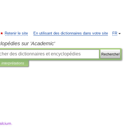
Retenir le site
En utilisant des dictionnaires dans votre site
FR
clopédies sur 'Academic'
Recherche!
interprétations
alcium
.