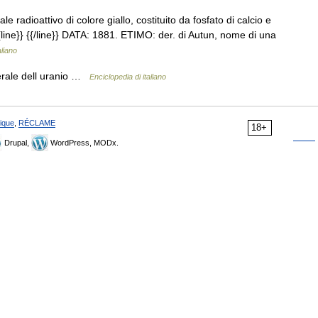
e radioattivo di colore giallo, costituito da fosfato di calcio e
{{line}} {{/line}} DATA: 1881. ETIMO: der. di Autun, nome di una
aliano
nerale dell uranio …
Enciclopedia di italiano
ique
,
RÉCLAME
18+
Drupal,
WordPress, MODx.