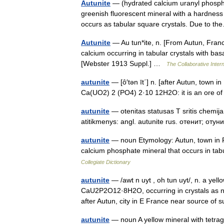
Autunite
— (hydrated calcium uranyl phosph
greenish fluorescent mineral with a hardness 
occurs as tabular square crystals. Due to
Autunite
— Au tun*ite, n. [From Autun, France
calcium occurring in tabular crystals with basa
[Webster 1913 Suppl.] …
The Collaborative Intern
autunite
— [ô′tən īt΄] n. [after Autun, town i
Ca(UO2) 2 (PO4) 2·10 12H2O: it is an ore 
autunite
— otenitas statusas T sritis chemij
atitikmenys: angl. autunite rus. отенит; от
autunite
— noun Etymology: Autun, town in F
calcium phosphate mineral that occurs in tab
Collegiate Dictionary
autunite
— /awt n uyt , oh tun uyt/, n. a ye
CaU2P2O12·8H2O, occurring in crystals as ne
after Autun, city in E France near source o
autunite
— noun A yellow mineral with tet