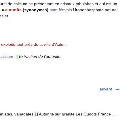
urel
de
calcium
se
présentant
en
cristaux
tabulaires
et
qui
est
un
.
●
autunite
(
synonymes
)
nom
féminin
Uranophosphate
naturel
es
et
...
exploité
tout
près
de
la
ville
d
'
Autun
.
calcium
.
||
Extraction
de
l
'
autunite
.
auvent
éniates, vanadates[1] Autunite sur granite Les Oudots France …