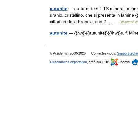
autunite
— au·tu·nì·te s.f. TS mineral. mineral
uranio, cristallino, che si presenta in lamine 
cittadina della Francia, con 2… …
Dizionario it
autunite
— {{hw}}{{autunite}}{{/hw}}s. f. Mi
© Academic, 2000-2026
Contactez-nous:
Support techn
Dictionnaires exportation
, créé sur PHP,
Joomla,