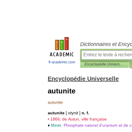
Dictionnaires et Ency
fr-academic.com
Encyclopédie Universelle
Encyclopédie Universelle
autunite
autunite
autunite
[
otynit
]
n
.
f
.
•
1866
;
de
Autun
,
ville
française
♦
Minér
.
Phosphate
naturel
d
'
uranium
et
de
c